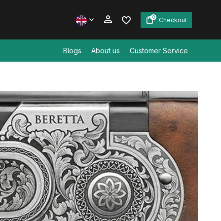
0
Checkout
Blogs
About us
Customer Service
Create an account
Create an account