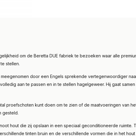
 mogelijkheid om de Beretta DUE fabriek te bezoeken waar alle pr
e stellen.
je meegenomen door een Engels sprekende vertegenwoordiger naar e
volledig aan te passen en in te stellen hagelgeweer. Hij gaat samen
ntal proefschoten kunt doen om te zien of de maatvoeringen van he
n gesteld.
noot hout die zij opslaan in een speciaal geconditioneerde ruimte.
erschillende tinten bruin en de verschillende vormen die in het hou