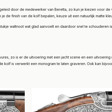
egeleid door de medewerker van Beretta, zo kun je kiezen voor de 
 de finish van de kolf bepalen, keuze uit een natuurlijk matte kle
stukje waltnoot wat glad aanvoelt en daardoor snel te schouderen i
ures, zo is er de uitvoering met een jacht scene en een uitvoerin
 de kolf is verwerkt een monogram te laten graveren. Ook kan bijv