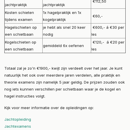
€112,50
jachtpraktijk
jachtpraktijk
Kosten schieten
1x hagelpraktijk en 1x
€60,-
tijdens examen
kogelpraktijk
Hagelschieten op
je hebt als snel 20 keer
€600,- á €30 per
een schietbaan
nodig
les
Kogelschieten op
€120,- á €20 per
gemiddeld 6x oefenen
een schietbaan
les
Totaal zal je zo'n €1900,- kwijt zijn verdeelt over het jaar. Je kunt
natuurlijk het ook over meerdere jaren verdelen, alle praktijk en
theorie examens zijn namelijk 5 jaar geldig. De prijzen zouden ook
nog iets kunnen verschillen per schietbaan waar je de kogel en
hagel instructies volgt.
Kijk voor meer informatie over de opleidingen op:
Jachtopleiding
Jachtexamens