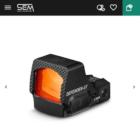
0
Terug
Home
VORTEX Red Dot Defender ST 3 M...