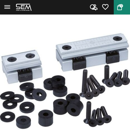
0
Terug
Home
Gehmann 844 variabele vizierli...