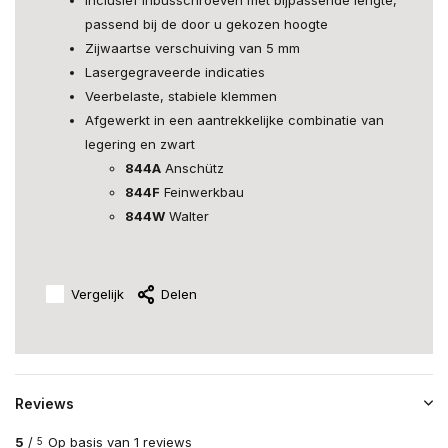
Inclusief inbusschroeven met bijpassende lengte,
passend bij de door u gekozen hoogte
Zijwaartse verschuiving van 5 mm
Lasergegraveerde indicaties
Veerbelaste, stabiele klemmen
Afgewerkt in een aantrekkelijke combinatie van
legering en zwart
844A
Anschütz
844F
Feinwerkbau
844W
Walter
Vergelijk
Delen
Reviews
5
/
Op basis van 1 reviews
5