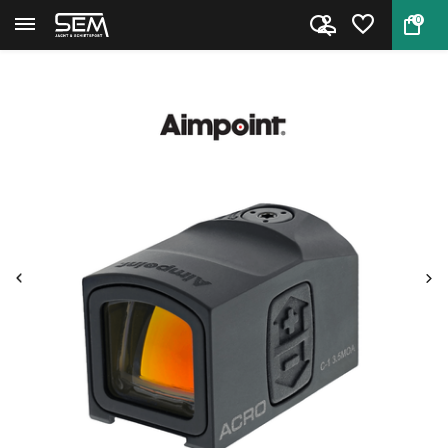
0
Terug
Home
AIMPOINT ACRO C-1