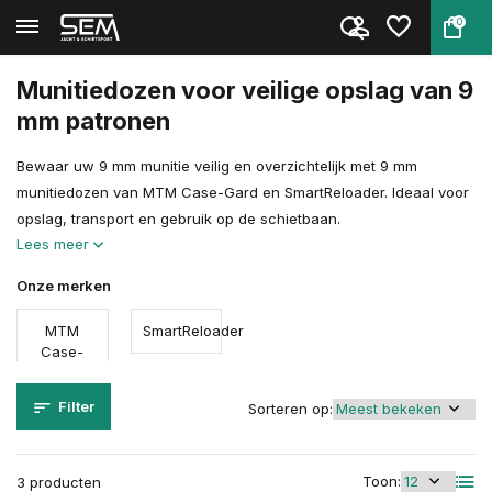
0
Terug
Home
Schietsport Toebehoren
Munitiedozen & Munitiekisten
9 mm Munitiedozen
Munitiedozen voor veilige opslag van 9
mm patronen
Bewaar uw 9 mm munitie veilig en overzichtelijk met 9 mm
munitiedozen van MTM Case-Gard en SmartReloader. Ideaal voor
opslag, transport en gebruik op de schietbaan.
Lees meer
Onze merken
MTM
SmartReloader
Case-
Gard
Filter
Sorteren op:
Toon:
3 producten