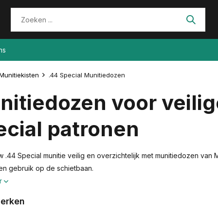
ns
Munitiekisten
.44 Special Munitiedozen
itiedozen voor veilig
cial patronen
 .44 Special munitie veilig en overzichtelijk met munitiedozen va
 en gebruik op de schietbaan.
r
erken