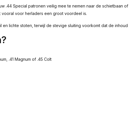
w .44 Special patronen veilig mee te nemen naar de schietbaan of n
t vooral voor herladers een groot voordeel is.
en lichte stoten, terwijl de stevige sluiting voorkomt dat de inhoud t
n?
num, .41 Magnum of .45 Colt