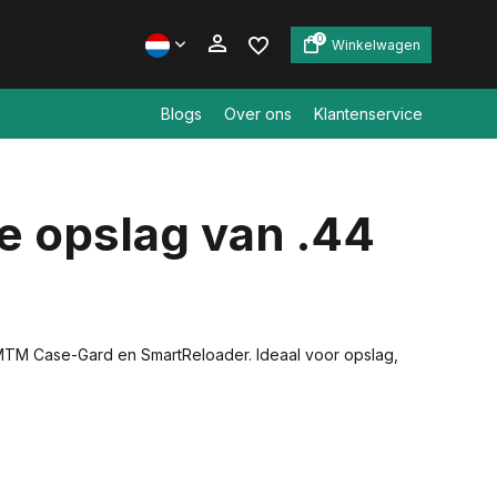
0
Winkelwagen
Blogs
Over ons
Klantenservice
Account aanmaken
e opslag van .44
Account aanmaken
n MTM Case-Gard en SmartReloader. Ideaal voor opslag,