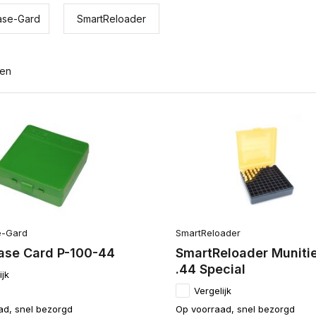
se-Gard
SmartReloader
ten
-Gard
SmartReloader
se Card P-100-44
SmartReloader Muniti
.44 Special
ijk
Vergelijk
ad, snel bezorgd
Op voorraad, snel bezorgd