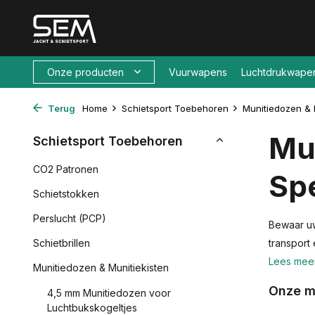
Onze producten
Vuurwapens
Luchtdrukwape
Terug
Home
Schietsport Toebehoren
Munitiedozen & 
Mun
Schietsport Toebehoren
CO2 Patronen
Spe
Schietstokken
Perslucht (PCP)
Bewaar uw
Schietbrillen
transport
Lees mee
Munitiedozen & Munitiekisten
Onze m
4,5 mm Munitiedozen voor
Luchtbukskogeltjes