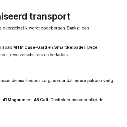
niseerd transport
e overzichtelijk wordt opgeborgen. Dankzij een
n zoals
MTM Case-Gard
en
SmartReloader
. Deze
ers, revolverschutters en herladers.
passende munitiedoos zorgt ervoor dat iedere patroon veilig
,
.41 Magnum
en
.45 Colt
. Controleer hiervoor altijd de