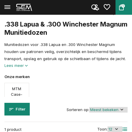
0
Terug
Home
Schietsport Toebehoren
Munitiedozen & Munitiekisten
Munitiedozen voor .338 Lapua &...
.338 Lapua & .300 Winchester Magnum
Munitiedozen
Munitiedozen voor .338 Lapua en .300 Winchester Magnum
houden uw patronen veilig, overzichtelijk en beschermd tijdens
transport, opslag en gebruik op de schietbaan of tijdens de jacht.
Lees meer
Onze merken
MTM
Case-
Gard
Filter
Sorteren op:
Toon:
1 product