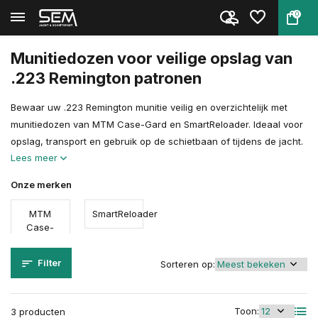
0
Terug
Home
Schietsport Toebehoren
Munitiedozen & Munitiekisten
.223 Rem Munitiedozen
Munitiedozen voor veilige opslag van
.223 Remington patronen
Bewaar uw .223 Remington munitie veilig en overzichtelijk met
munitiedozen van MTM Case-Gard en SmartReloader. Ideaal voor
opslag, transport en gebruik op de schietbaan of tijdens de jacht.
Lees meer
Onze merken
MTM
SmartReloader
Case-
Gard
Filter
Sorteren op:
Toon:
3 producten