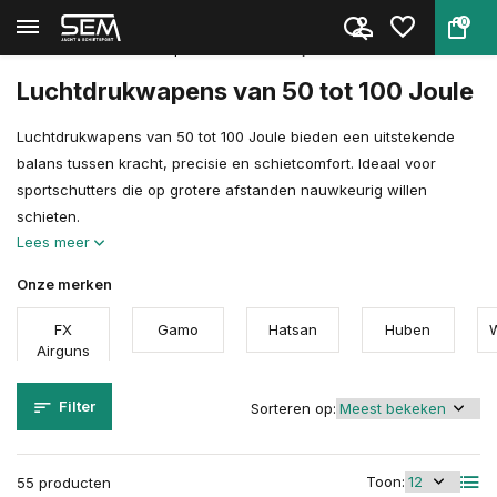
0
Terug
Home
Luchtdrukwapens
De kracht van luchtwapens
50 tot 100 joule
Luchtdrukwapens van 50 tot 100 Joule
Luchtdrukwapens van 50 tot 100 Joule bieden een uitstekende
balans tussen kracht, precisie en schietcomfort. Ideaal voor
sportschutters die op grotere afstanden nauwkeurig willen
schieten.
Lees meer
Onze merken
FX
Gamo
Hatsan
Huben
Airguns
Filter
Sorteren op:
Toon:
55 producten