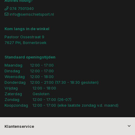
Advies nodig?
074 7501340
info@semschietsport.nl
Kom langs in de winkel
Pastoor Ossestraat 9
7627 PH, Bornerbroek
Standaard openingstijden
Maandag
12:00 - 17:00
Dinsdag
12:00 - 17:00
Woensdag
12:00 - 18:00
Donderdag
12:00 - 21:00 (17:30 - 18:30 gesloten)
Vrijdag
12:00 - 18:00
Zaterdag
Gesloten
Zondag
12:00 - 17:00 (26-07)
Koopzondag
12:00 - 17:00 (elke laatste zondag v.d. maand)
Klantenservice