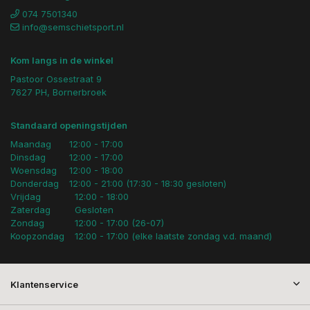
074 7501340
info@semschietsport.nl
Kom langs in de winkel
Pastoor Ossestraat 9
7627 PH, Bornerbroek
Standaard openingstijden
Maandag
12:00 - 17:00
Dinsdag
12:00 - 17:00
Woensdag
12:00 - 18:00
Donderdag
12:00 - 21:00 (17:30 - 18:30 gesloten)
Vrijdag
12:00 - 18:00
Zaterdag
Gesloten
Zondag
12:00 - 17:00 (26-07)
Koopzondag
12:00 - 17:00 (elke laatste zondag v.d. maand)
Klantenservice