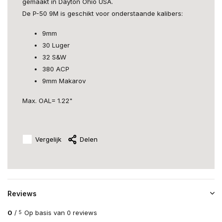
gemaakt in Dayton Ohio USA.
De P-50 9M is geschikt voor onderstaande kalibers:
9mm
30 Luger
32 S&W
380 ACP
9mm Makarov
Max. OAL= 1.22"
Vergelijk
Delen
Reviews
0
/
Op basis van 0 reviews
5