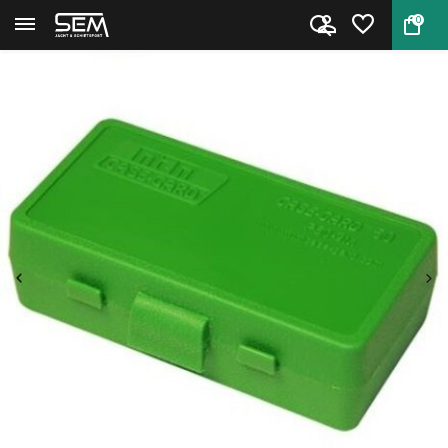
0
Terug
Home
Case Gard P-50 9M van MTM