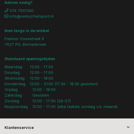
Advies nodig?
074 7501340
info@semschietsport.nl
Kom langs in de winkel
Pastoor Ossestraat 9
7627 PH, Bornerbroek
Standaard openingstijden
Maandag
12:00 - 17:00
Dinsdag
12:00 - 17:00
Woensdag
12:00 - 18:00
Donderdag
12:00 - 21:00 (17:30 - 18:30 gesloten)
Vrijdag
12:00 - 18:00
Zaterdag
Gesloten
Zondag
12:00 - 17:00 (26-07)
Koopzondag
12:00 - 17:00 (elke laatste zondag v.d. maand)
Klantenservice