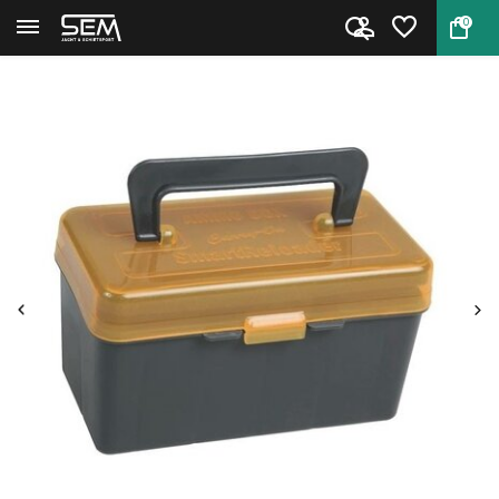
0
Terug
Home
SmartReloader Carry On Muniti...