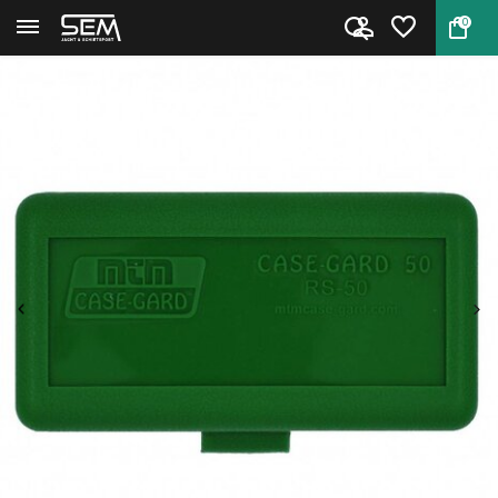
0
Terug
Home
Case Gard RS-50 van MTM