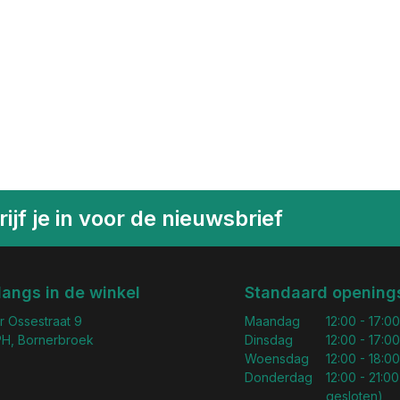
ijf je in voor de nieuwsbrief
langs in de winkel
Standaard openings
r Ossestraat 9
Maandag
12:00 - 17:00
H, Bornerbroek
Dinsdag
12:00 - 17:00
Woensdag
12:00 - 18:00
Donderdag
12:00 - 21:00
gesloten)