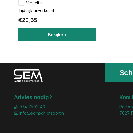
Vergelijk
Tijdelijk uitverkocht
€20,35
Bekijken
Schr
Advies nodig?
Kom 
074 7501340
Pastoo
info@semschietsport.nl
7627 P