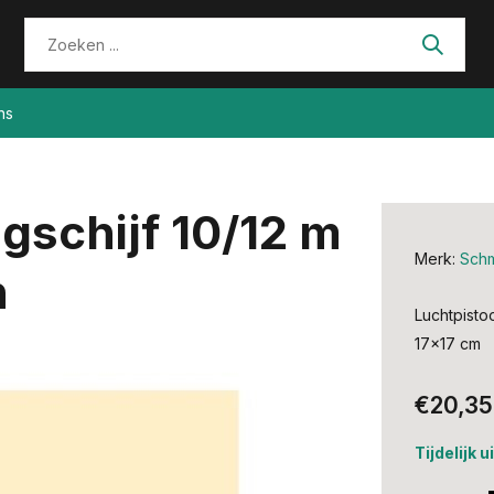
ns
ngschijf 10/12 m
Merk:
Sch
n
Luchtpistoo
17x17 cm
€20,35
Tijdelijk 