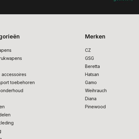
gorieën
Merken
apens
CZ
drukwapens
GSG
e
Beretta
 accessoires
Hatsan
sport toebehoren
Gamo
onderhoud
Weihrauch
Diana
en
Pinewood
delen
kleding
g
n