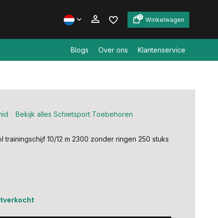
0
Winkelwagen
Blogs
Over ons
Klantenservice
Account aanmaken
Account aanmaken
mid
Bekijk alles Schietsport Toebehoren
l trainingschijf 10/12 m 2300 zonder ringen 250 stuks
uitverkocht