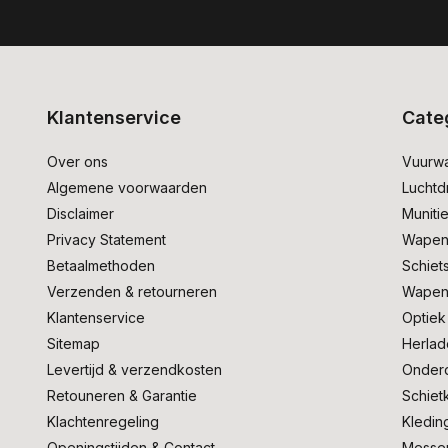
Klantenservice
Cate
Over ons
Vuurw
Algemene voorwaarden
Lucht
Disclaimer
Muniti
Privacy Statement
Wapen
Betaalmethoden
Schiet
Verzenden & retourneren
Wapen
Klantenservice
Optiek
Sitemap
Herlad
Levertijd & verzendkosten
Onder
Retouneren & Garantie
Schiet
Klachtenregeling
Kledin
Openingstijden & Contact
Messe