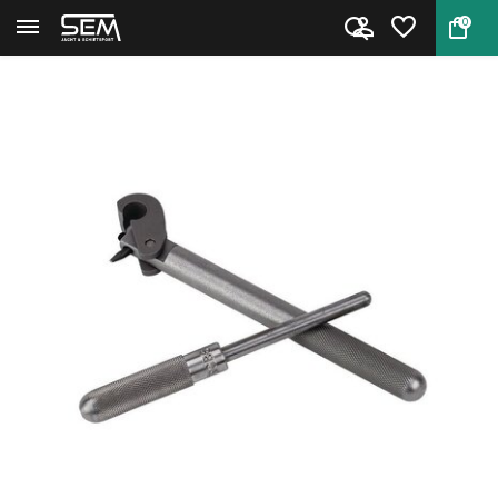
0
Terug
Home
RCBS 9525 Berdan Decapping Too...