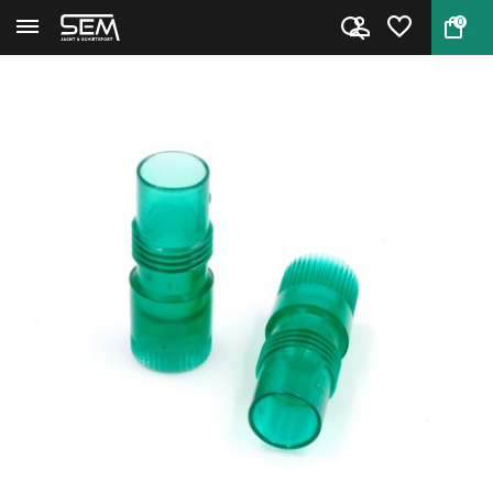
0
Terug
Home
RCBS Uniflow Drop Tube