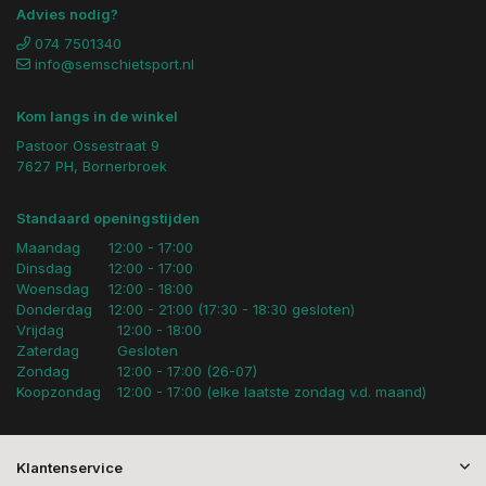
Advies nodig?
074 7501340
info@semschietsport.nl
Kom langs in de winkel
Pastoor Ossestraat 9
7627 PH, Bornerbroek
Standaard openingstijden
Maandag
12:00 - 17:00
Dinsdag
12:00 - 17:00
Woensdag
12:00 - 18:00
Donderdag
12:00 - 21:00 (17:30 - 18:30 gesloten)
Vrijdag
12:00 - 18:00
Zaterdag
Gesloten
Zondag
12:00 - 17:00 (26-07)
Koopzondag
12:00 - 17:00 (elke laatste zondag v.d. maand)
Klantenservice