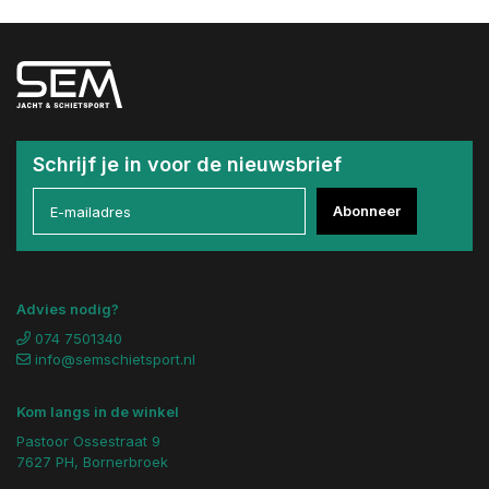
Schrijf je in voor de nieuwsbrief
Abonneer
Advies nodig?
074 7501340
info@semschietsport.nl
Kom langs in de winkel
Pastoor Ossestraat 9
7627 PH, Bornerbroek