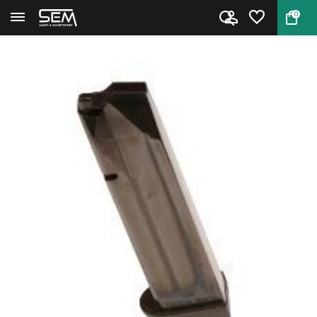
0
Terug
Home
CZ TS2 Magazijn 9mm 20 schots