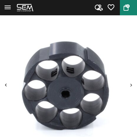
0
Terug
Home
Magazijn Hatsan Bully en Hercu...