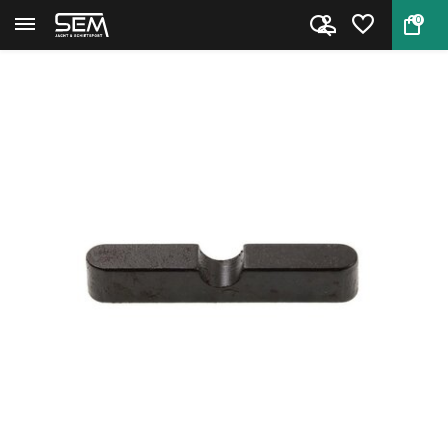
0
Terug
Home
M1 Carbine Front Sight Key