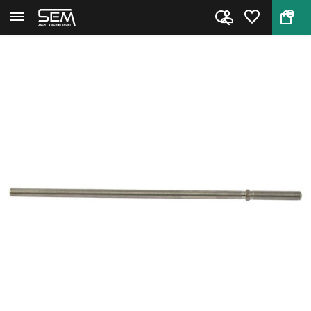
0
Terug
Home
Center Pin voor Smith & Wesson...