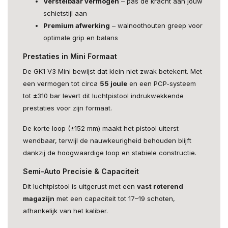
Verstelbaar vermogen
– pas de kracht aan jouw
schietstijl aan
Premium afwerking
– walnoothouten greep voor
optimale grip en balans
Prestaties in Mini Formaat
De GK1 V3 Mini bewijst dat klein niet zwak betekent. Met
een vermogen tot circa
55 joule
en een PCP-systeem
tot ±310 bar levert dit luchtpistool indrukwekkende
prestaties voor zijn formaat.
De korte loop (±152 mm) maakt het pistool uiterst
wendbaar, terwijl de nauwkeurigheid behouden blijft
dankzij de hoogwaardige loop en stabiele constructie.
Semi-Auto Precisie & Capaciteit
Dit luchtpistool is uitgerust met een
vast roterend
magazijn
met een capaciteit tot 17–19 schoten,
afhankelijk van het kaliber.