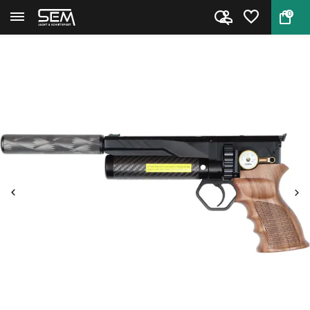
0
Terug
Home
Huben GK1 Mini + Demper