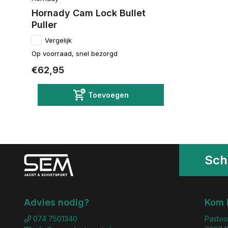
Hornady Cam Lock Bullet
Puller
Vergelijk
Op voorraad, snel bezorgd
€62,95
Toevoegen
Schr
Advies nodig?
Kom 
074 7501340
Pastoo