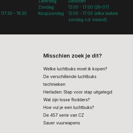
Zaterdag
Gesloten
Zondag
12:00 - 17:00 (26-07)
 (17:30 - 18:30
Koopzondag
12:00 - 17:00 (elke laatste
zondag v.d. maand)
Misschien zoek je dit?
Welke luchtbuks moet ik kopen?
De verschillende luchtbuks
technieken
Herladen: Stap voor stap uitgelegd
Wat zijn losse flodders?
Hoe vul je een luchtbuks?
De 457 serie van CZ
Sauer vuurwapens