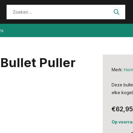
ns
ullet Puller
Merk:
Hor
Deze bulle
elke kogelp
€62,95
Op voorra