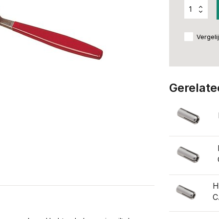
Vergeli
Gerelate
H
C