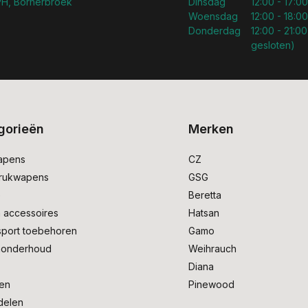
H, Bornerbroek
Dinsdag
12:00 - 17:00
Woensdag
12:00 - 18:00
Donderdag
12:00 - 21:00
gesloten)
gorieën
Merken
apens
CZ
drukwapens
GSG
e
Beretta
 accessoires
Hatsan
sport toebehoren
Gamo
onderhoud
Weihrauch
Diana
en
Pinewood
delen