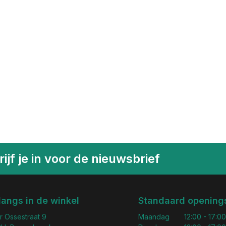
ijf je in voor de nieuwsbrief
langs in de winkel
Standaard openings
r Ossestraat 9
Maandag
12:00 - 17:00