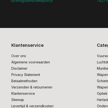
info@semschietsport.nl
7627 P
Klantenservice
Cate
Over ons
Vuurw
Algemene voorwaarden
Lucht
Disclaimer
Muniti
Privacy Statement
Wapen
Betaalmethoden
Schiet
Verzenden & retourneren
Wapen
Klantenservice
Optiek
Sitemap
Herlad
Levertijd & verzendkosten
Onder