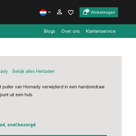
0
Winkelwagen
Blogs
Over ons
Klantenservice
Account aanmaken
Account aanmaken
nady
Bekijk alles Herladen
t puller van Hornady verwijderd in een handomdraai
unt uit een huls.
ad, snel bezorgd