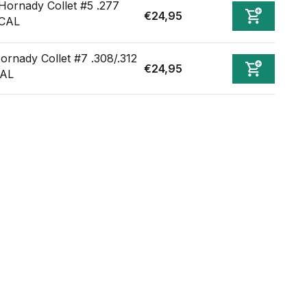
Hornady Collet #5 .277
€24,95
CAL
ornady Collet #7 .308/.312
€24,95
AL