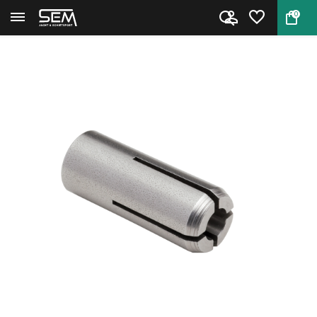
0
Terug
Home
Hornady Collet #7 .308/.312 CA...