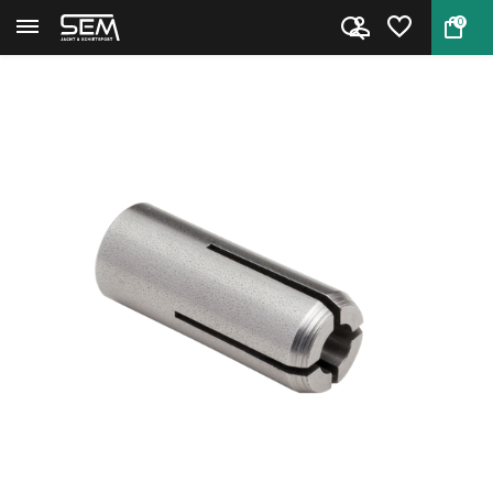
0
Terug
Home
Hornady Collet #3 .243 CAL