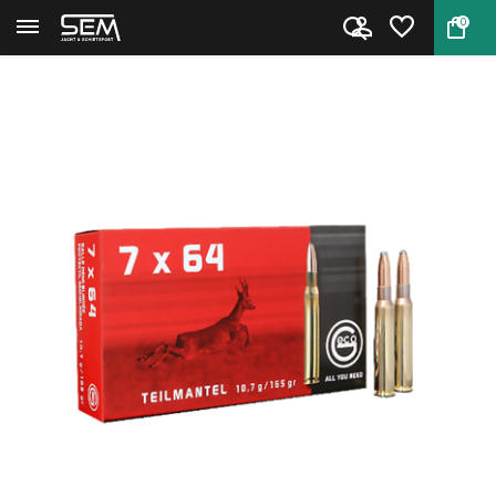
0
Terug
Home
7x64 Deelmantel munitie van Ge...