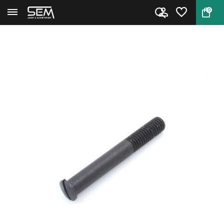
0
Terug
Home
Achterste Kolfschroef Slavia 6...