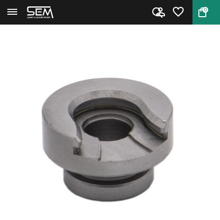
0
Terug
Home
Hornady Shell Holder #21