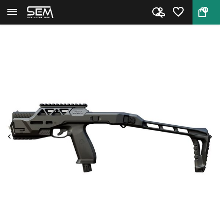
0
Terug
Home
Vesta Spear Carbine Kit