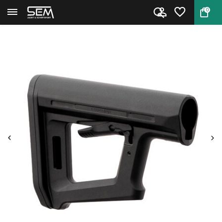
0
Terug
Home
...