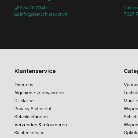
074 7501340
Pastoo
info@semschietsport.nl
7627 P
Klantenservice
Cate
Over ons
Vuurw
Algemene voorwaarden
Lucht
Disclaimer
Muniti
Privacy Statement
Wapen
Betaalmethoden
Schiet
Verzenden & retourneren
Wapen
Klantenservice
Optiek