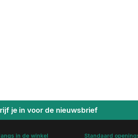
ijf je in voor de nieuwsbrief
langs in de winkel
Standaard openings