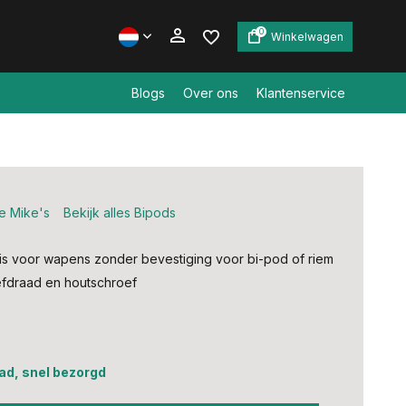
0
Winkelwagen
Blogs
Over ons
Klantenservice
Account aanmaken
Account aanmaken
e Mike's
Bekijk alles Bipods
is voor wapens zonder bevestiging voor bi-pod of riem
fdraad en houtschroef
ad, snel bezorgd