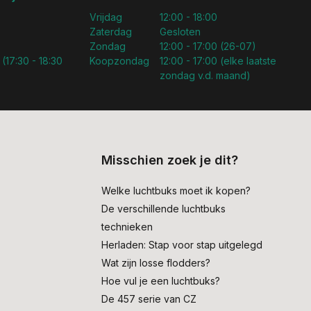
Vrijdag
12:00 - 18:00
Zaterdag
Gesloten
Zondag
12:00 - 17:00 (26-07)
 (17:30 - 18:30
Koopzondag
12:00 - 17:00 (elke laatste
zondag v.d. maand)
Misschien zoek je dit?
Welke luchtbuks moet ik kopen?
De verschillende luchtbuks
technieken
Herladen: Stap voor stap uitgelegd
Wat zijn losse flodders?
Hoe vul je een luchtbuks?
De 457 serie van CZ