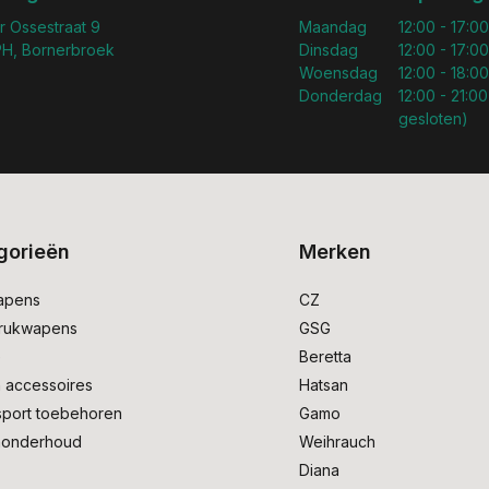
r Ossestraat 9
Maandag
12:00 - 17:00
H, Bornerbroek
Dinsdag
12:00 - 17:00
Woensdag
12:00 - 18:00
Donderdag
12:00 - 21:00
gesloten)
gorieën
Merken
apens
CZ
drukwapens
GSG
e
Beretta
 accessoires
Hatsan
sport toebehoren
Gamo
onderhoud
Weihrauch
Diana