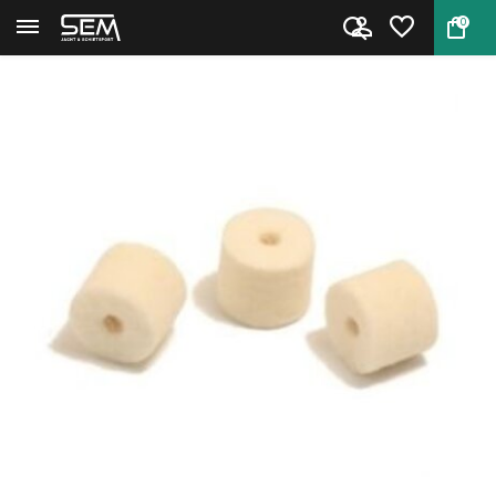
0
Terug
Home
Schoonmaakproppen van Niebling