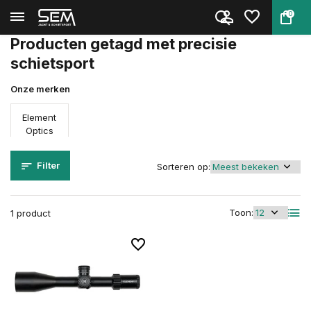
0
Terug
Home
Tags
precisie schietsport
Producten getagd met precisie
schietsport
Onze merken
Element
Optics
Filter
Sorteren op:
Toon:
1 product