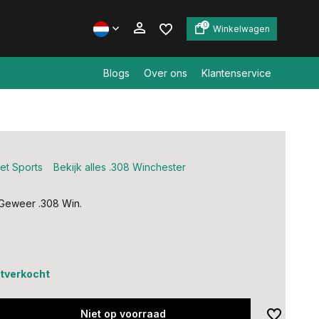
0
Winkelwagen
Blogs
Over ons
Klantenservice
Account aanmaken
Account aanmaken
et Sports
Bekijk alles .308 Winchester
Geweer .308 Win.
uitverkocht
Niet op voorraad