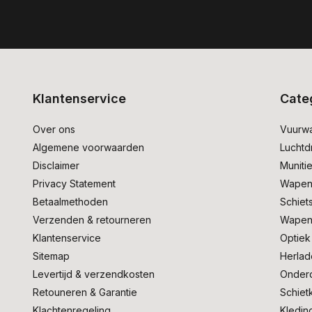
Klantenservice
Cate
Over ons
Vuurw
Algemene voorwaarden
Lucht
Disclaimer
Muniti
Privacy Statement
Wapen
Betaalmethoden
Schiet
Verzenden & retourneren
Wapen
Klantenservice
Optiek
Sitemap
Herlad
Levertijd & verzendkosten
Onder
Retouneren & Garantie
Schiet
Klachtenregeling
Kledin