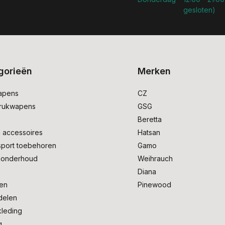
gesloten)
gorieën
Merken
apens
CZ
drukwapens
GSG
e
Beretta
 accessoires
Hatsan
sport toebehoren
Gamo
onderhoud
Weihrauch
Diana
en
Pinewood
delen
kleding
g