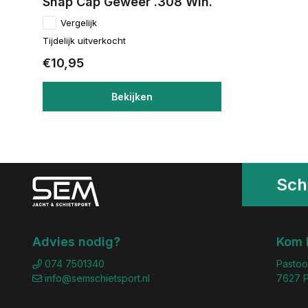
Snap Cap Geweer .308 Win.
Vergelijk
Tijdelijk uitverkocht
€10,95
Bekijken
Schr
Advies nodig?
Kom 
074 7501340
Pastoo
info@semschietsport.nl
7627 P