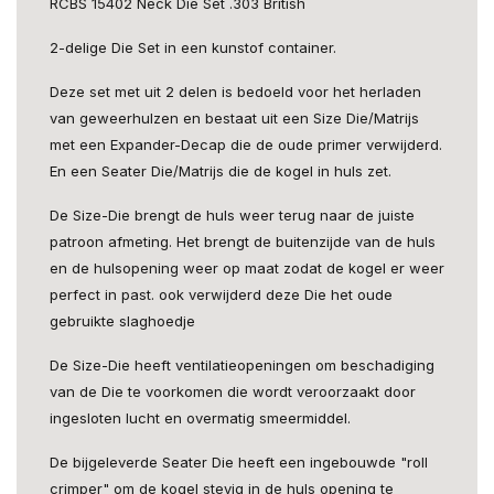
RCBS 15402 Neck Die Set .303 British
2-delige Die Set in een kunstof container.
Deze set met uit 2 delen is bedoeld voor het herladen
van geweerhulzen en bestaat uit een Size Die/Matrijs
met een Expander-Decap die de oude primer verwijderd.
En een Seater Die/Matrijs die de kogel in huls zet.
De Size-Die brengt de huls weer terug naar de juiste
patroon afmeting. Het brengt de buitenzijde van de huls
en de hulsopening weer op maat zodat de kogel er weer
perfect in past. ook verwijderd deze Die het oude
gebruikte slaghoedje
De Size-Die heeft ventilatieopeningen om beschadiging
van de Die te voorkomen die wordt veroorzaakt door
ingesloten lucht en overmatig smeermiddel.
De bijgeleverde Seater Die heeft een ingebouwde "roll
crimper" om de kogel stevig in de huls opening te