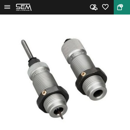
0
Terug
Home
RCBS 15402 Neck Die Set .303 ...