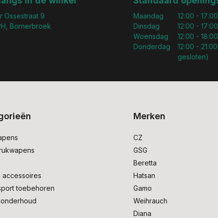
langs in de winkel
Standaard openings
r Ossestraat 9
Maandag
12:00 - 17:00
H, Bornerbroek
Dinsdag
12:00 - 17:00
Woensdag
12:00 - 18:00
Donderdag
12:00 - 21:00
gesloten)
gorieën
Merken
apens
CZ
drukwapens
GSG
e
Beretta
 accessoires
Hatsan
sport toebehoren
Gamo
onderhoud
Weihrauch
Diana