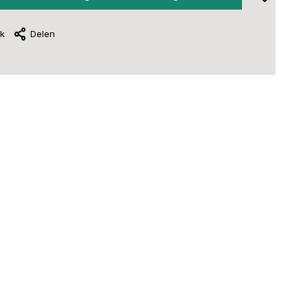
jk
Delen