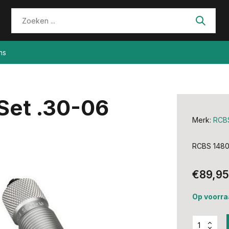
ns
Set .30-06
Merk:
RCB
RCBS 14801
€89,95
Op voorra