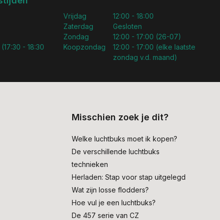
tijden
Vrijdag
12:00 - 18:00
Zaterdag
Gesloten
Zondag
12:00 - 17:00 (26-07)
 (17:30 - 18:30
Koopzondag
12:00 - 17:00 (elke laatste
zondag v.d. maand)
Misschien zoek je dit?
Welke luchtbuks moet ik kopen?
De verschillende luchtbuks
technieken
Herladen: Stap voor stap uitgelegd
Wat zijn losse flodders?
Hoe vul je een luchtbuks?
De 457 serie van CZ