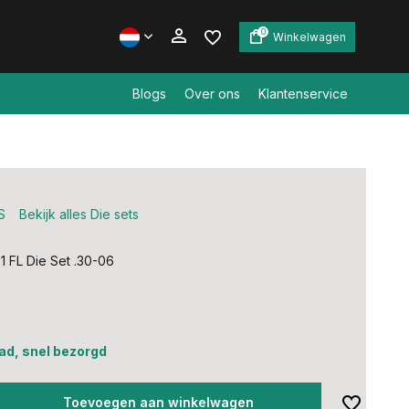
0
Winkelwagen
Blogs
Over ons
Klantenservice
Account aanmaken
Account aanmaken
S
Bekijk alles Die sets
 FL Die Set .30-06
ad, snel bezorgd
Toevoegen aan winkelwagen