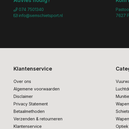
Advies nodig?
Kom 
074 7501340
Pastoo
info@semschietsport.nl
7627 P
Klantenservice
Cate
Over ons
Vuurw
Algemene voorwaarden
Lucht
Disclaimer
Muniti
Privacy Statement
Wapen
Betaalmethoden
Schiet
Verzenden & retourneren
Wapen
Klantenservice
Optiek