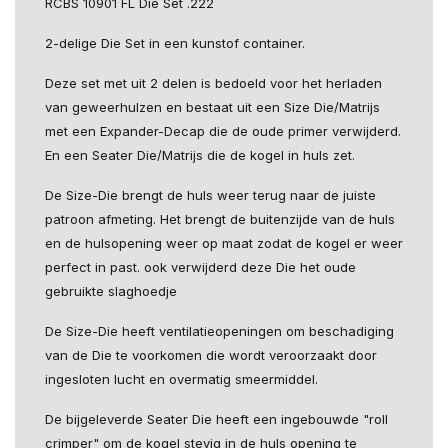
RCBS 10901 FL Die Set .222
2-delige Die Set in een kunstof container.
Deze set met uit 2 delen is bedoeld voor het herladen
van geweerhulzen en bestaat uit een Size Die/Matrijs
met een Expander-Decap die de oude primer verwijderd.
En een Seater Die/Matrijs die de kogel in huls zet.
De Size-Die brengt de huls weer terug naar de juiste
patroon afmeting. Het brengt de buitenzijde van de huls
en de hulsopening weer op maat zodat de kogel er weer
perfect in past. ook verwijderd deze Die het oude
gebruikte slaghoedje
De Size-Die heeft ventilatieopeningen om beschadiging
van de Die te voorkomen die wordt veroorzaakt door
ingesloten lucht en overmatig smeermiddel.
De bijgeleverde Seater Die heeft een ingebouwde "roll
crimper" om de kogel stevig in de huls opening te