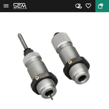
0
Terug
Home
RCBS 10901 FL Die Set .222