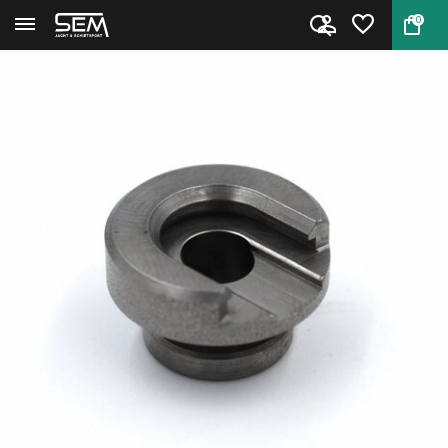
0
Terug
Home
RCBS 09215 Shell Holder #15