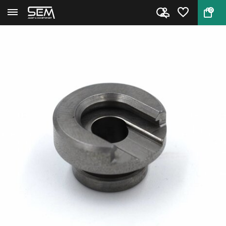
0
Terug
Home
RCBS 09207 Shell Holder #7