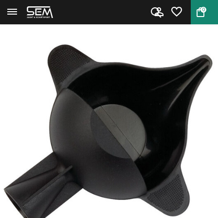
0
Terug
Home
RCBS 09090 Scale Pan Powder Fu...