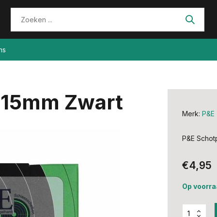
ns
 15mm Zwart
Merk:
P&E
P&E Schot
€4,95
Op voorra