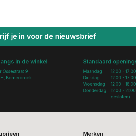
ijf je in voor de nieuwsbrief
langs in de winkel
Standaard openings
r Ossestraat 9
Maandag
12:00 - 17:00
H, Bornerbroek
Dinsdag
12:00 - 17:00
Woensdag
12:00 - 18:00
Donderdag
12:00 - 21:00
gesloten)
gorieën
Merken