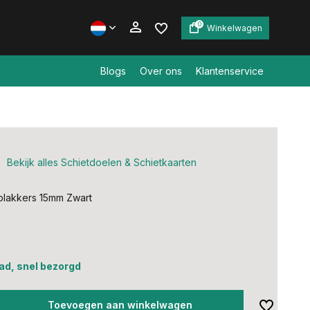
0
Winkelwagen
Blogs
Over ons
Klantenservice
Account aanmaken
Account aanmaken
Bekijk alles Schietdoelen & Schietkaarten
plakkers 15mm Zwart
ad, snel bezorgd
Toevoegen aan winkelwagen