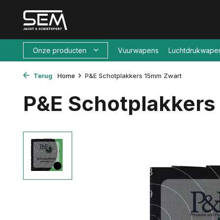
Onze producten
Vuurwapens
Luchtdrukwape
Terug
Home
P&E Schotplakkers 15mm Zwart
P&E Schotplakkers