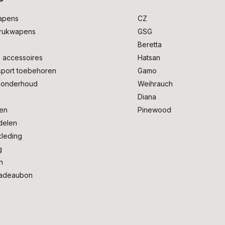
apens
CZ
drukwapens
GSG
e
Beretta
 accessoires
Hatsan
sport toebehoren
Gamo
onderhoud
Weihrauch
Diana
en
Pinewood
delen
kleding
g
n
adeaubon