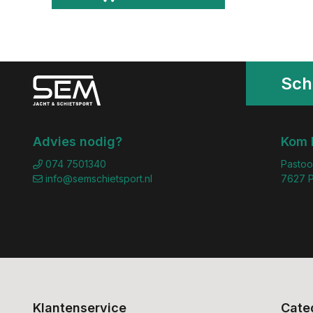
Schr
Advies nodig?
Kom 
074 7501340
Pastoo
info@semschietsport.nl
7627 P
Klantenservice
Cate