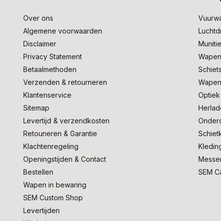
Over ons
Vuurw
Algemene voorwaarden
Lucht
Disclaimer
Muniti
Privacy Statement
Wapen
Betaalmethoden
Schiet
Verzenden & retourneren
Wapen
Klantenservice
Optiek
Sitemap
Herlad
Levertijd & verzendkosten
Onder
Retouneren & Garantie
Schiet
Klachtenregeling
Kledin
Openingstijden & Contact
Messe
Bestellen
SEM C
Wapen in bewaring
SEM Custom Shop
Levertijden