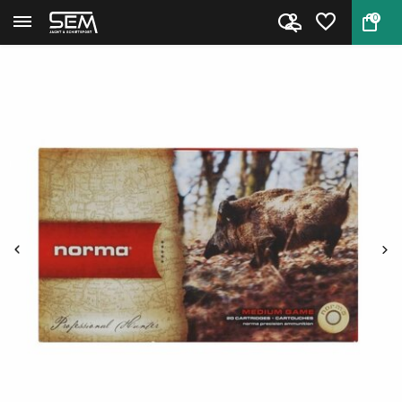
0
Terug
Home
Vulkan 7x64 jachtmunitie van N...