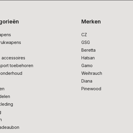
gorieën
Merken
apens
CZ
drukwapens
GSG
e
Beretta
 accessoires
Hatsan
sport toebehoren
Gamo
onderhoud
Weihrauch
Diana
en
Pinewood
delen
kleding
g
n
adeaubon