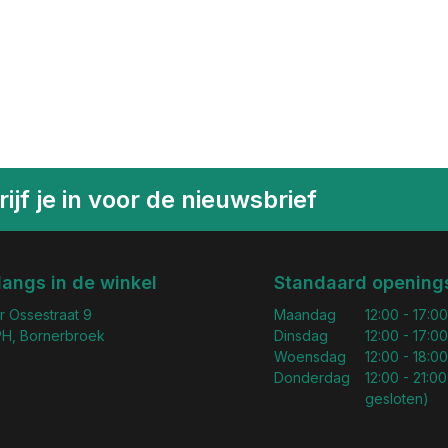
ijf je in voor de nieuwsbrief
langs in de winkel
Standaard openings
r Ossestraat 9
Maandag
12:00 - 17:00
H, Bornerbroek
Dinsdag
12:00 - 17:00
Woensdag
12:00 - 18:00
Donderdag
12:00 - 21:00
gesloten)