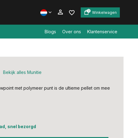
0
Winkelwagen
Blogs
Over ons
Klantenservice
Account aanmaken
Account aanmaken
Bekijk alles Munitie
wpoint met polymeer punt is de ultieme pellet om mee
ad, snel bezorgd