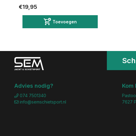
€19,95
Toevoegen
Schr
Advies nodig?
Kom 
074 7501340
Pastoo
info@semschietsport.nl
7627 P