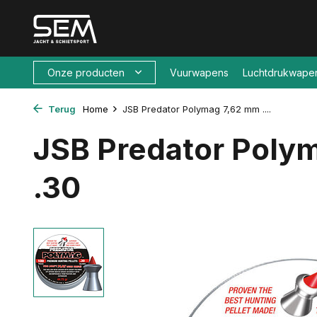
Onze producten
Vuurwapens
Luchtdrukwape
Terug
Home
JSB Predator Polymag 7,62 mm ....
JSB Predator Poly
.30