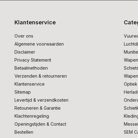
Klantenservice
Cate
Over ons
Vuurw
Algemene voorwaarden
Lucht
Disclaimer
Muniti
Privacy Statement
Wapen
Betaalmethoden
Schiet
Verzenden & retourneren
Wapen
Klantenservice
Optiek
Sitemap
Herlad
Levertijd & verzendkosten
Onder
Retouneren & Garantie
Schiet
Klachtenregeling
Kledin
Openingstijden & Contact
Messe
Bestellen
SEM C