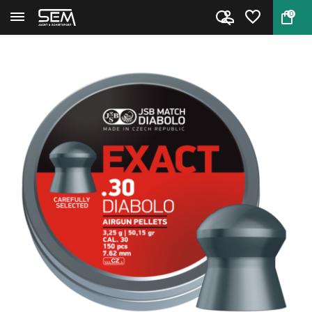
0
Terug
Home
JSB Exact Diabolo 7.62 mm 50.1...