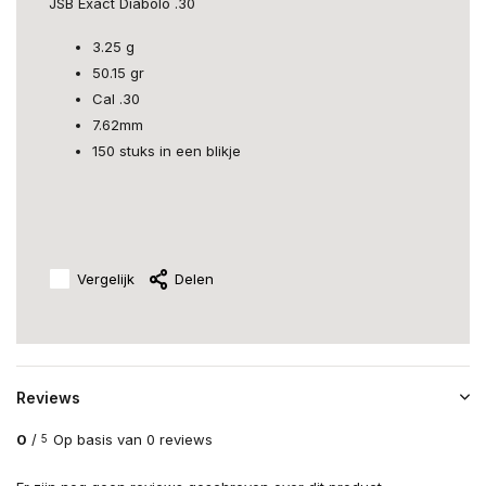
JSB Exact Diabolo .30
3.25 g
50.15 gr
Cal .30
7.62mm
150 stuks in een blikje
Vergelijk
Delen
Reviews
0
/
Op basis van 0 reviews
5