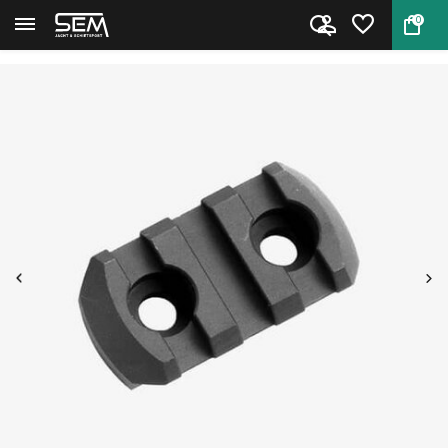
0
Terug
Home
Magpul M-Lok Rail Section 3 Sl...