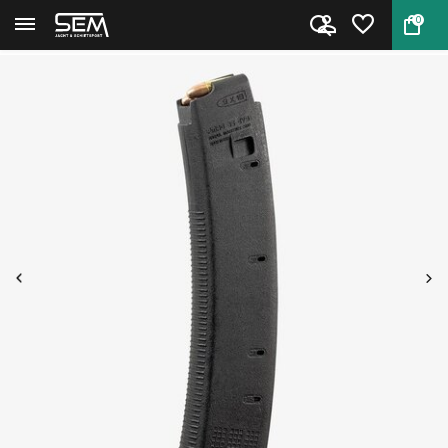
0
Terug
Home
PMAG 35 EV9 - CZ Scorpion EVO ...