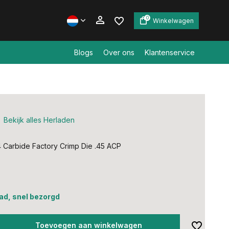
0
Winkelwagen
Blogs
Over ons
Klantenservice
Account aanmaken
Account aanmaken
Bekijk alles Herladen
Carbide Factory Crimp Die .45 ACP
ad, snel bezorgd
Toevoegen aan winkelwagen