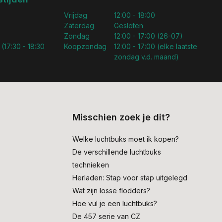
Vrijdag
12:00 - 18:00
Zaterdag
Gesloten
Zondag
12:00 - 17:00 (26-07)
 (17:30 - 18:30
Koopzondag
12:00 - 17:00 (elke laatste
zondag v.d. maand)
Misschien zoek je dit?
Welke luchtbuks moet ik kopen?
De verschillende luchtbuks
technieken
Herladen: Stap voor stap uitgelegd
Wat zijn losse flodders?
Hoe vul je een luchtbuks?
De 457 serie van CZ