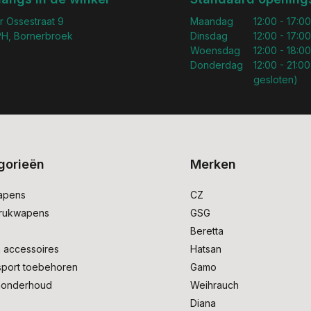
r Ossestraat 9
Maandag
12:00 - 17:00
H, Bornerbroek
Dinsdag
12:00 - 17:00
Woensdag
12:00 - 18:00
Donderdag
12:00 - 21:00
gesloten)
gorieën
Merken
apens
CZ
drukwapens
GSG
e
Beretta
 accessoires
Hatsan
sport toebehoren
Gamo
onderhoud
Weihrauch
Diana