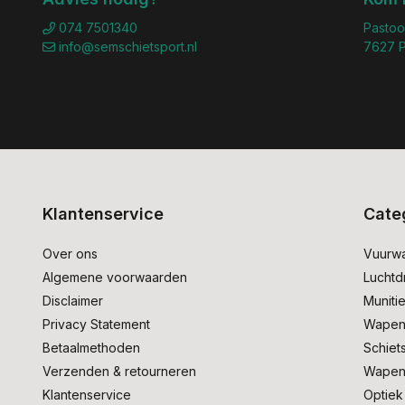
074 7501340
Pastoo
info@semschietsport.nl
7627 P
Klantenservice
Cate
Over ons
Vuurw
Algemene voorwaarden
Lucht
Disclaimer
Muniti
Privacy Statement
Wapen
Betaalmethoden
Schiet
Verzenden & retourneren
Wapen
Klantenservice
Optiek