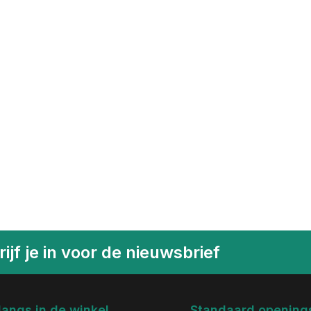
ijf je in voor de nieuwsbrief
langs in de winkel
Standaard openings