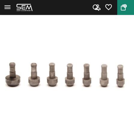
0
Terug
Home
Hornady Pilot #15 .358