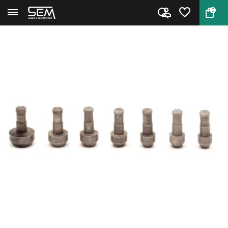
0
Terug
Home
Hornady Pilot #8 .300